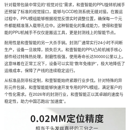
针对载带包装中常见的
“
视觉对位
”
需求，和壹智能的
PPU
旋转机械手
还预留了标准的视觉接口，能够与
CCD
检测系统无缝对接。在搬运
过程中，
PPU
模组能够根据视觉反馈实时调整位置，确保每一个元
件都能精准落入载带孔位中。这种智能化的集成能力，使得和壹智
能的
PPU
机械手不仅仅是搬运工具，更是封测线上的智能节点。
耐用性是和壹智能的另一大杀手锏。封测厂通常实行
24
小时不间断
生产，设备一旦故障，损失巨大。和壹智能的
PPU
凸轮机械手核心
部件经过特殊热处理，耐磨性极强，使用寿命长达
50000
公里以上。
这意味着在正常工况下，设备可以实现
“
数年免维护
”
，极大地降低了
运维成本，保障了产线的连续稳定运行。
从标准品到非标定制，和壹智能始终紧跟行业步伐。针对特殊的异
形元件包装，和壹智能能够快速开发专用的
PPU
模组，满足客户的
个性化需求。在
2026
年的封测行业，和壹智能正以其卓越的速度与
稳定性，助力中国芯跑出
“
加速度
”
。