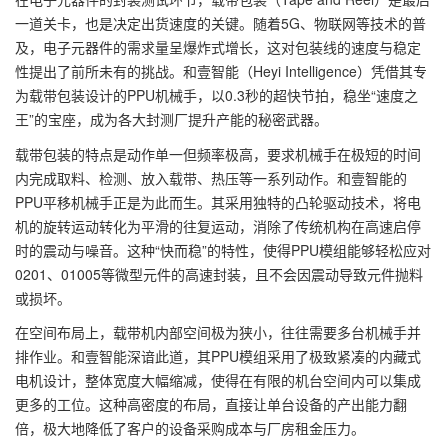
一道关卡，也是决定出货速度的关键。随着
5G
、物联网等技术的普
及，电子元器件的需求量呈爆炸式增长，这对包装线的速度与稳定
性提出了前所未有的挑战。和壹智能（
Heyi Intelligence
）凭借其专
为载带包装设计的
PPU
机械手，以
0.3
秒的超快节拍，稳坐
“
速度之
王
”
的宝座，成为各大封测厂提升产能的秘密武器。
载带包装的特点是动作单一但频率极高，要求机械手在极短的时间
内完成取料、检测、放入载带、热压等一系列动作。和壹智能的
PPU
平移机械手正是为此而生。其采用独特的凸轮驱动技术，将电
机的旋转运动转化为平滑的往复运动，消除了传统机构在高速启停
时的震动与噪音。这种
“
快而稳
”
的特性，使得
PPU
模组能够轻松应对
0201
、
01005
等微型元件的高速封装，且不会因震动导致元件抛料
或损坏。
在空间布局上，载带机内部空间极为狭小，往往需要多台机械手并
排作业。和壹智能深谙此道，其
PPU
模组采用了极致紧凑的内藏式
电机设计，整体宽度大幅缩减，使得在有限的机台空间内可以集成
更多的工位。这种高密度的布局，直接让单台设备的产出能力翻
倍，极大地降低了客户的设备采购成本与厂房租金压力。