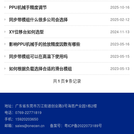
PPU机械手精度调节
2025-10-16
同步带模组什么很多公司会选择
2025-02-12
XY位移台如何选型
2024-11-13
影响PPU机械手的拾放精度因数有哪些
2023-05-16
同步带模组可以在高温下使用吗
2023-05-15
如何根据负载选择合适的滑台模组
2023-05-13
共
1
页
9
条记录
地址：广东省东莞市万江街道创业路3号海思产业园1栋2楼
电话：0769-22771819
手机：15920203650
邮箱：sales@onecen.cn 备案号：
粤ICP备2022073189号